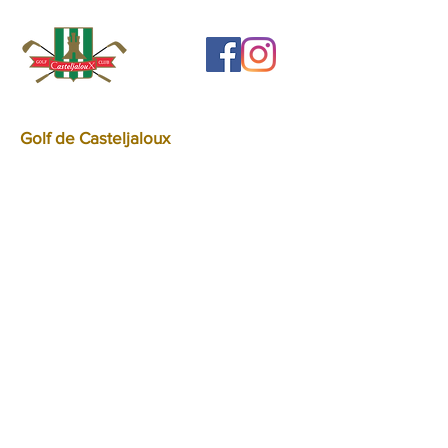
Golf de Casteljaloux
Route de Mont-de-Marsan
47700 - Casteljaloux
Golf & Bar :
Ouvert tous les jours de 8h30 à
17h30.
Restaurant :
Actuellement fermé.
05 53 93 51 60
contact@golfdecasteljaloux.f
r
Contact