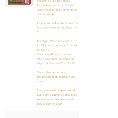
l’endroit où la balle repose
lorsqu’il a joué un nombre de
coups égal au SSS augmenté de
son handicap.
Le gagnant est le propriétaire du
drapeau le plus loin du départ n°1
!
Exemple : Votre index est 14.
Le SSS du parcours est 71, c’est
un par 72.
Vous avez 13 coups rendus.
Votre enveloppe de coups au
départ du 1 est de 72 + 13 = 85.
Vous suivez le parcours
normalement en comptant vos
coups.
Vous plantez le drapeau remis
avant votre départ à l’endroit où
repose votre balle après avoir
joué le 85ème coup.