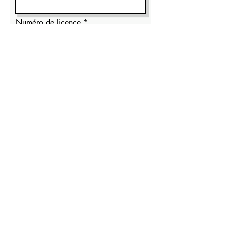
Numéro de licence
Sélectionnez votre heure de départ
S'inscrire