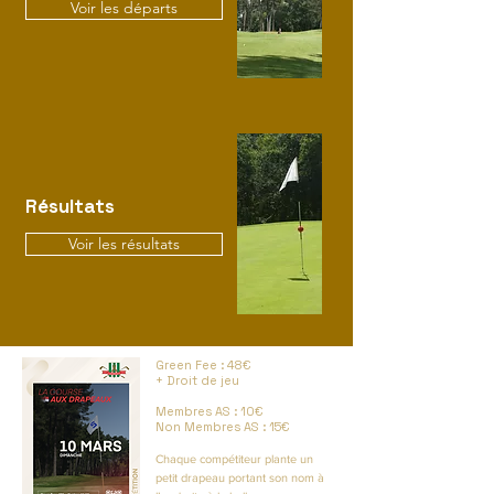
Voir les départs
Résultats
Voir les résultats
Green Fee : 48€
+ Droit de jeu
Membres AS : 10€
Non Membres AS : 15€
Chaque compétiteur plante un
petit drapeau portant son nom à